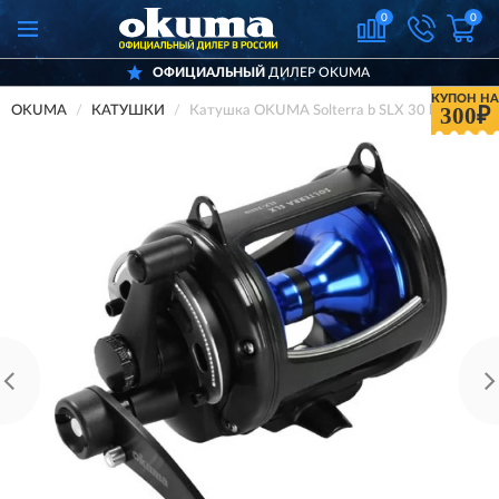
0
0
ОФИЦИАЛЬНЫЙ
ДИЛЕР OKUMA
КУПОН НА
300₽
OKUMA
КАТУШКИ
Катушка OKUMA Solterra b SLX 30 b RH Trollin