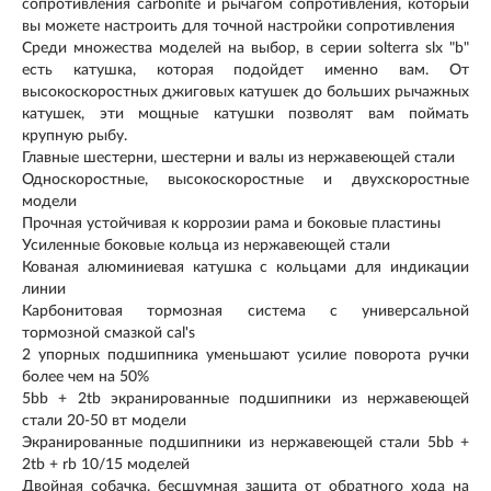
сопротивления carbonite и рычагом сопротивления, который
вы можете настроить для точной настройки сопротивления
Среди множества моделей на выбор, в серии solterra slx "b"
есть катушка, которая подойдет именно вам. От
высокоскоростных джиговых катушек до больших рычажных
катушек, эти мощные катушки позволят вам поймать
крупную рыбу.
Главные шестерни, шестерни и валы из нержавеющей стали
Односкоростные, высокоскоростные и двухскоростные
модели
Прочная устойчивая к коррозии рама и боковые пластины
Усиленные боковые кольца из нержавеющей стали
Кованая алюминиевая катушка с кольцами для индикации
линии
Карбонитовая тормозная система с универсальной
тормозной смазкой cal's
2 упорных подшипника уменьшают усилие поворота ручки
более чем на 50%
5bb + 2tb экранированные подшипники из нержавеющей
стали 20-50 вт модели
Экранированные подшипники из нержавеющей стали 5bb +
2tb + rb 10/15 моделей
Двойная собачка, бесшумная защита от обратного хода на