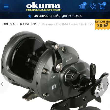
0
0
ОФИЦИАЛЬНЫЙ
ДИЛЕР OKUMA
КУПОН НА
300₽
OKUMA
КАТУШКИ
Катушка OKUMA Cortez Black CZ-10CSa 4+1